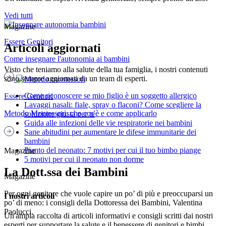
Vedi tutti
Magazine
Essere Genitori
Articoli aggiornati
Come insegnare l'autonomia ai bambini
Visto che teniamo alla salute della tua famiglia, i nostri contenuti
sono sempre aggiornati da un team di esperti.
Come riconoscere se mio figlio è un soggetto allergico
Essere Genitori
Lavaggi nasali: fiale, spray o flaconi? Come scegliere la
Metodo Montessori: che cos'è e come applicarlo
soluzione giusta per te
Guida alle infezioni delle vie respiratorie nei bambini
Sane abitudini per aumentare le difese immunitarie dei
bambini
Pianto del neonato: 7 motivi per cui il tuo bimbo piange
Magazine
5 motivi per cui il neonato non dorme
La Dott.ssa dei Bambini
Magazine
Per ogni genitore che vuole capire un po’ di più e preoccuparsi un
I nostri articoli
po’ di meno: i consigli della Dottoressa dei Bambini, Valentina
Paolucci.
Un'ampia raccolta di articoli informativi e consigli scritti dai nostri
esperti per supportare la salute e il benessere di genitori e bimbi.