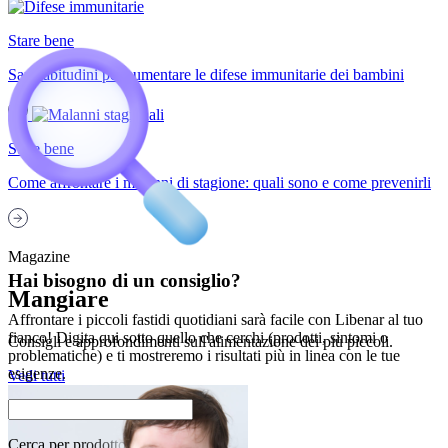
Stare bene
Sane abitudini per aumentare le difese immunitarie dei bambini
Stare bene
Come affrontare i malanni di stagione: quali sono e come prevenirli
Magazine
Hai bisogno di un consiglio?
Mangiare
Affrontare i piccoli fastidi quotidiani sarà facile con Libenar al tuo
fianco! Digita qui sotto quello che cerchi (prodotti, sintomi o
Consigli e approfondimenti sull'alimentazione dei più piccoli.
problematiche) e ti mostreremo i risultati più in linea con le tue
esigenze.
Vedi tutti
Cerca per
p
r
o