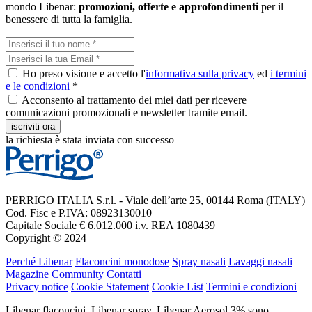
mondo Libenar:
promozioni, offerte e approfondimenti
per il
benessere di tutta la famiglia.
Ho preso visione e accetto l'
informativa sulla privacy
ed
i termini
e le condizioni
*
Acconsento al trattamento dei miei dati per ricevere
comunicazioni promozionali e newsletter tramite email.
iscriviti ora
la richiesta è stata inviata con successo
PERRIGO ITALIA S.r.l. - Viale dell’arte 25, 00144 Roma (ITALY)
Cod. Fisc e P.IVA: 08923130010
Capitale Sociale € 6.012.000 i.v. REA 1080439
Copyright © 2024
Perché Libenar
Flaconcini monodose
Spray nasali
Lavaggi nasali
Magazine
Community
Contatti
Privacy notice
Cookie Statement
Cookie List
Termini e condizioni
Libenar flaconcini, Libenar spray, Libenar Aerosol 3% sono