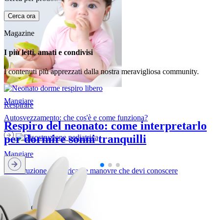
Cerca ora
Magazine
I più letti, amati e condivisi
I contenuti più apprezzati dalla nostra meravigliosa community.
Mangiare
Respirare
Autosvezzamento: che cos'è e come funziona?
Respiro del neonato: come interpretarlo
per dormire sonni tranquilli
Mangiare
Disostruzione pediatrica: le manovre che devi conoscere
Magazine