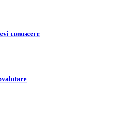
devi conoscere
ovalutare