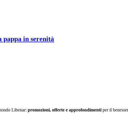
a pappa in serenità
l mondo Libenar:
promozioni, offerte e approfondimenti
per il benesser