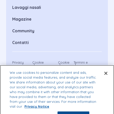
Lavaggi nasali
Magazine
Community
Contatti
Privacy
Cookie
Cookie
Termini e
notice
Statement
List
condizioni
Libenar flaconcini, Libenar spray, Libenar Aerosol 3%
We use cookies to personalize content and ads,
sono dispositivi medici CE 0459. Leggere attentamente
provide social media features, and analyze our traffic.
le avvertenze o le istruzioni per l’uso.
We share information about your use of our site with
This site is protected by reCAPTCHA and the Google
our social media, advertising, and analytics partners
Privacy Policy
and
Terms of Service
apply.
who may combine it with other information that you
have provided to them or that they have collected
from your use of their services. For more information
Cookies Settings
visit our
Privacy Notice