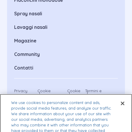
Flaconcini monodose
Spray nasali
Lavaggi nasali
Magazine
Community
Contatti
Privacy
Cookie
Cookie
Termini e
notice
Statement
List
condizioni
Libenar flaconcini, Libenar spray, Libenar Aerosol 3%
We use cookies to personalize content and ads,
sono dispositivi medici CE 0459. Leggere attentamente
provide social media features, and analyze our traffic.
le avvertenze o le istruzioni per l’uso.
We share information about your use of our site with
This site is protected by reCAPTCHA and the Google
our social media, advertising, and analytics partners
Privacy Policy
and
Terms of Service
apply.
who may combine it with other information that you
have provided to them or that they have collected