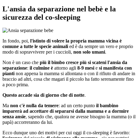
L'ansia da separazione nel bebè e la
sicurezza del co-sleeping
In fondo, poi,
l'istinto di volere la propria mamma vicina è
comune a tutte le specie animali
ed è da sempre un vero e proprio
modo di sopravvivere per i cuccioli,
non solo umani
.
Non è un caso che
più il bimbo cresce più si scateni l'ansia da
separazione
:
il culmine è
attorno agli
8-9 mesi
e
si manifesta con
pianti
non appena la mamma si allontana o con il rifiuto di andare in
braccio ad altri, cosa che magari il piccolo ha fatto serenamente fino
a poco prima.
Questo accade sia di giorno che di notte
.
Ma
non c'è nulla da temere
: ad un certo punto
il bambino
imparerà ad accettare di separarsi dalla mamma e a dormire
senza ansie
, sapendo che, qualora ne avesse bisogno la mamma (o il
papà) accorreranno da lui.
Ecco dunque uno dei motivi per cui oggi il co-sleeping è favorito: