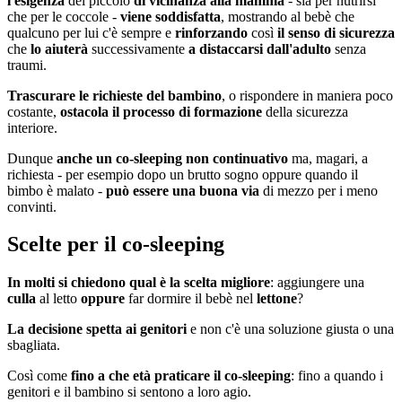
l'esigenza
del piccolo
di vicinanza alla mamma
- sia per nutrirsi
che per le coccole -
viene soddisfatta
, mostrando al bebè che
qualcuno per lui c'è sempre e
rinforzando
così
il senso di sicurezza
che
lo aiuterà
successivamente
a distaccarsi dall'adulto
senza
traumi.
Trascurare le richieste del bambino
, o rispondere in maniera poco
costante,
ostacola il processo di formazione
della sicurezza
interiore.
Dunque
anche un co-sleeping non continuativo
ma, magari, a
richiesta - per esempio dopo un brutto sogno oppure quando il
bimbo è malato -
può essere una buona via
di mezzo per i meno
convinti.
Scelte per il co-sleeping
In molti si chiedono qual è la scelta migliore
: aggiungere una
culla
al letto
oppure
far dormire il bebè nel
lettone
?
La decisione spetta ai genitori
e non c'è una soluzione giusta o una
sbagliata.
Così come
fino a che età praticare il co-sleeping
: fino a quando i
genitori e il bambino si sentono a loro agio.