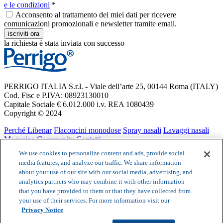
e le condizioni
*
Acconsento al trattamento dei miei dati per ricevere
comunicazioni promozionali e newsletter tramite email.
iscriviti ora
la richiesta è stata inviata con successo
PERRIGO ITALIA S.r.l. - Viale dell’arte 25, 00144 Roma (ITALY)
Cod. Fisc e P.IVA: 08923130010
Capitale Sociale € 6.012.000 i.v. REA 1080439
Copyright © 2024
Perché Libenar
Flaconcini monodose
Spray nasali
Lavaggi nasali
Magazine
Community
Contatti
Privacy notice
Cookie Statement
Cookie List
Termini e condizioni
We use cookies to personalize content and ads, provide social
media features, and analyze our traffic. We share information
Libenar flaconcini, Libenar spray, Libenar Aerosol 3% sono
about your use of our site with our social media, advertising, and
dispositivi medici CE 0459. Leggere attentamente le avvertenze o le
analytics partners who may combine it with other information
istruzioni per l’uso.
that you have provided to them or that they have collected from
This site is protected by reCAPTCHA and the Google
Privacy
your use of their services. For more information visit our
Policy
and
Terms of Service
apply.
Privacy Notice