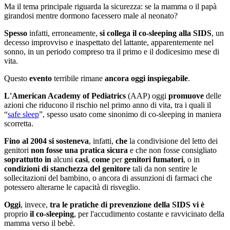
Ma il tema principale riguarda la sicurezza: se la mamma o il papà
girandosi mentre dormono facessero male al neonato?
Spesso
infatti, erroneamente,
si collega il co-sleeping alla SIDS
, un
decesso improvviso e inaspettato del lattante, apparentemente nel
sonno, in un periodo compreso tra il primo e il dodicesimo mese di
vita.
Questo
evento
terribile rimane
ancora oggi inspiegabile
.
L'American Academy of Pediatrics
(AAP) oggi
promuove
delle
azioni che riducono il rischio nel primo anno di vita, tra i quali il
“
safe sleep
”, spesso usato come sinonimo di co-sleeping in maniera
scorretta.
Fino al 2004 si sosteneva
, infatti,
che
la condivisione del letto dei
genitori
non fosse una pratica sicura
e che non fosse consigliato
soprattutto in
alcuni
casi
,
come
per
genitori fumatori
, o in
condizioni di stanchezza del genitore
tali da non sentire le
sollecitazioni del bambino, o ancora di assunzioni di farmaci che
potessero alterarne le capacità di risveglio.
Oggi
, invece,
tra le pratiche di prevenzione della SIDS
vi è
proprio
il co-sleeping
, per l'accudimento costante e ravvicinato della
mamma verso il bebè.