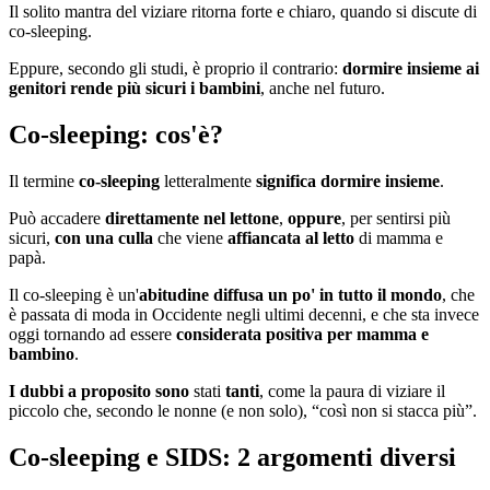
Il solito mantra del viziare ritorna forte e chiaro, quando si discute di
co-sleeping.
Eppure, secondo gli studi, è proprio il contrario:
dormire insieme ai
genitori rende più sicuri i bambini
, anche nel futuro.
Co-sleeping: cos'è?
Il termine
co-sleeping
letteralmente
significa dormire insieme
.
Può accadere
direttamente nel lettone
,
oppure
, per sentirsi più
sicuri,
con una culla
che viene
affiancata al letto
di mamma e
papà.
Il co-sleeping è un'
abitudine diffusa un po' in tutto il mondo
, che
è passata di moda in Occidente negli ultimi decenni, e che sta invece
oggi tornando ad essere
considerata positiva per mamma e
bambino
.
I dubbi a proposito sono
stati
tanti
, come la paura di viziare il
piccolo che, secondo le nonne (e non solo), “così non si stacca più”.
Co-sleeping e SIDS: 2 argomenti diversi