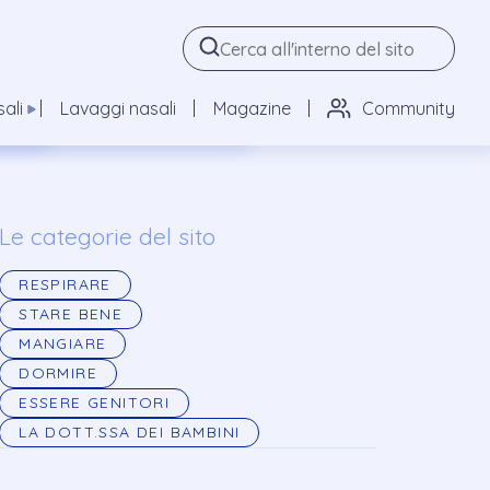
 tutti
y Acqua di Mare Isotonica
ali
Lavaggi nasali
Magazine
Community
l 3%
y Acqua di mare Ipertonica
Le categorie del sito
RESPIRARE
STARE BENE
MANGIARE
DORMIRE
ESSERE GENITORI
LA DOTT.SSA DEI BAMBINI