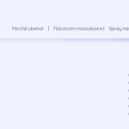
Vedi tutti
Vedi
Flaconcini Isotonica
Spra
Perché Libenar
Flaconcini monodose
Spray nas
Flaconcini Ipertonica Aeroso
Spra
bini