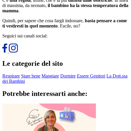
C'è
una regola
, infine, che è la più
diffusa dalle ostetriche
: in linea
di massima, da neonato,
il bambino ha la stessa temperatura della
mamma
.
Quindi, per sapere che cosa fargli indossare,
basta pensare a come
ti vestiresti in quel momento
. Facile, no?
Seguici sui canali social:
Le categorie del sito
Respirare
Stare bene
Mangiare
Dormire
Essere Genitori
La Dott.ssa
dei Bambini
Potrebbe interessarti anche: