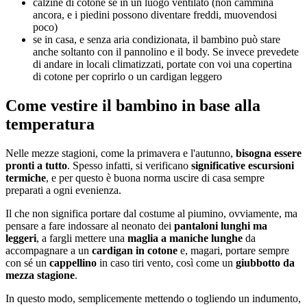
calzine di cotone se in un luogo ventilato (non cammina
ancora, e i piedini possono diventare freddi, muovendosi
poco)
se in casa, e senza aria condizionata, il bambino può stare
anche soltanto con il pannolino e il body. Se invece prevedete
di andare in locali climatizzati, portate con voi una copertina
di cotone per coprirlo o un cardigan leggero
Come vestire il bambino in base alla
temperatura
Nelle mezze stagioni, come la primavera e l'autunno,
bisogna essere
pronti a tutto
. Spesso infatti, si verificano
significative escursioni
termiche
, e per questo è buona norma uscire di casa sempre
preparati a ogni evenienza.
Il che non significa portare dal costume al piumino, ovviamente, ma
pensare a fare indossare al neonato dei
pantaloni lunghi ma
leggeri
, a fargli mettere una
maglia a maniche lunghe
da
accompagnare a un
cardigan in cotone
e, magari, portare sempre
con sé un
cappellino
in caso tiri vento, così come un
giubbotto da
mezza stagione
.
In questo modo, semplicemente mettendo o togliendo un indumento,