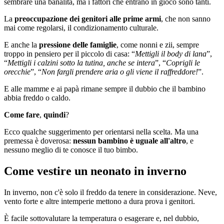
sembrare una banalità, ma i fattori che entrano in gioco sono tanti.
La
preoccupazione dei genitori alle prime armi
, che non sanno
mai come regolarsi, il condizionamento culturale.
E anche la
pressione delle famiglie
, come nonni e zii, sempre
troppo in pensiero per il piccolo di casa: “
Mettigli il body di lana
”,
“
Mettigli i calzini sotto la tutina, anche se intera
”, “
Coprigli le
orecchie
”, “
Non fargli prendere aria o gli viene il raffreddore!
”.
E alle mamme e ai papà rimane sempre il dubbio che il bambino
abbia freddo o caldo.
Come fare
,
quindi
?
Ecco qualche suggerimento per orientarsi nella scelta. Ma una
premessa è doverosa:
nessun bambino è uguale all'altro
, e
nessuno meglio di te conosce il tuo bimbo.
Come vestire un neonato in inverno
In inverno, non c'è solo il freddo da tenere in considerazione. Neve,
vento forte e altre intemperie mettono a dura prova i genitori.
È facile sottovalutare la temperatura o esagerare e, nel dubbio,