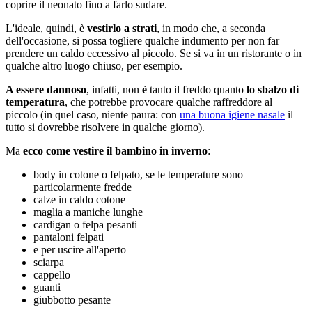
coprire il neonato fino a farlo sudare.
L'ideale, quindi, è
vestirlo a strati
, in modo che, a seconda
dell'occasione, si possa togliere qualche indumento per non far
prendere un caldo eccessivo al piccolo. Se si va in un ristorante o in
qualche altro luogo chiuso, per esempio.
A essere dannoso
, infatti, non
è
tanto il freddo quanto
lo sbalzo di
temperatura
, che potrebbe provocare qualche raffreddore al
piccolo (in quel caso, niente paura: con
una buona igiene nasale
il
tutto si dovrebbe risolvere in qualche giorno).
Ma
ecco come vestire il bambino in inverno
:
body in cotone o felpato, se le temperature sono
particolarmente fredde
calze in caldo cotone
maglia a maniche lunghe
cardigan o felpa pesanti
pantaloni felpati
e per uscire all'aperto
sciarpa
cappello
guanti
giubbotto pesante