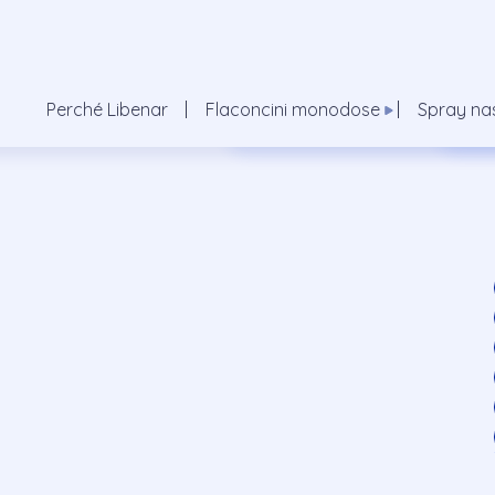
Vedi tutti
Vedi
Flaconcini Isotonica
Spra
Perché Libenar
Flaconcini monodose
Spray nas
Flaconcini Ipertonica Aeroso
Spra
a