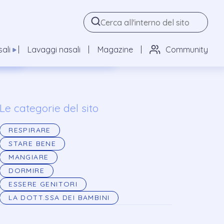
 tutti
y Acqua di Mare Isotonica
ali
Lavaggi nasali
Magazine
Community
l 3%
y Acqua di mare Ipertonica
Le categorie del sito
RESPIRARE
STARE BENE
MANGIARE
DORMIRE
ESSERE GENITORI
LA DOTT.SSA DEI BAMBINI