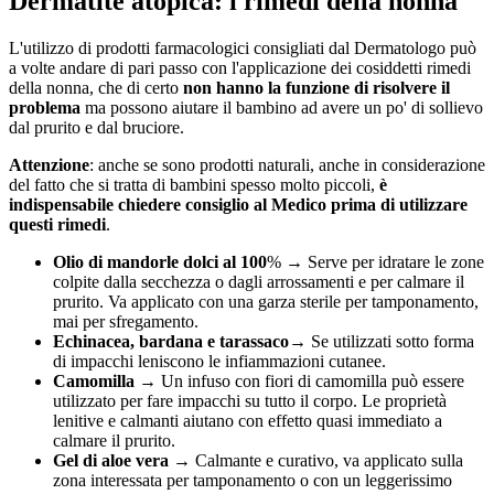
Dermatite atopica: i rimedi della nonna
L'utilizzo di prodotti farmacologici consigliati dal Dermatologo può
a volte andare di pari passo con l'applicazione dei cosiddetti rimedi
della nonna, che di certo
non hanno la funzione di risolvere il
problema
ma possono aiutare il bambino ad avere un po' di sollievo
dal prurito e dal bruciore.
Attenzione
: anche se sono prodotti naturali, anche in considerazione
del fatto che si tratta di bambini spesso molto piccoli,
è
indispensabile chiedere consiglio al Medico prima di utilizzare
questi rimedi
.
Olio di mandorle dolci al 100
% → Serve per idratare le zone
colpite dalla secchezza o dagli arrossamenti e per calmare il
prurito. Va applicato con una garza sterile per tamponamento,
mai per sfregamento.
Echinacea, bardana e tarassaco
→ Se utilizzati sotto forma
di impacchi leniscono le infiammazioni cutanee.
Camomilla
→ Un infuso con fiori di camomilla può essere
utilizzato per fare impacchi su tutto il corpo. Le proprietà
lenitive e calmanti aiutano con effetto quasi immediato a
calmare il prurito.
Gel di aloe vera
→ Calmante e curativo, va applicato sulla
zona interessata per tamponamento o con un leggerissimo