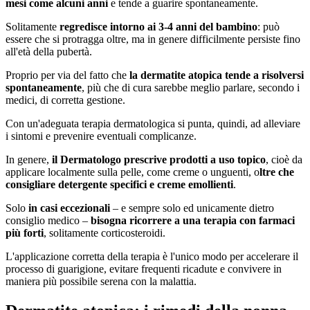
mesi come alcuni anni
e tende a guarire spontaneamente.
Solitamente
regredisce intorno ai 3-4 anni del bambino
: può
essere che si protragga oltre, ma in genere difficilmente persiste fino
all'età della pubertà.
Proprio per via del fatto che
la dermatite atopica tende a risolversi
spontaneamente
, più che di cura sarebbe meglio parlare, secondo i
medici, di corretta gestione.
Con un'adeguata terapia dermatologica si punta, quindi, ad alleviare
i sintomi e prevenire eventuali complicanze.
In genere,
il Dermatologo prescrive prodotti a uso topico
, cioè da
applicare localmente sulla pelle, come creme o unguenti, o
ltre che
consigliare detergente specifici e creme emollienti
.
Solo
in casi eccezionali
– e sempre solo ed unicamente dietro
consiglio medico –
bisogna ricorrere a una terapia con farmaci
più forti
, solitamente corticosteroidi.
L'applicazione corretta della terapia è l'unico modo per accelerare il
processo di guarigione, evitare frequenti ricadute e convivere in
maniera più possibile serena con la malattia.