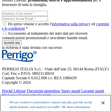
mondo Libenar:
promozioni, offerte e approfondimenti
per il
benessere di tutta la famiglia.
Ho preso visione e accetto l'
informativa sulla privacy
ed
i termini
e le condizioni
*
Acconsento al trattamento dei miei dati per ricevere
comunicazioni promozionali e newsletter tramite email.
iscriviti ora
la richiesta è stata inviata con successo
PERRIGO ITALIA S.r.l. - Viale dell’arte 25, 00144 Roma (ITALY)
Cod. Fisc e P.IVA: 08923130010
Capitale Sociale € 6.012.000 i.v. REA 1080439
Copyright © 2024
Perché Libenar
Flaconcini monodose
Spray nasali
Lavaggi nasali
Magazine
Community
Contatti
Privacy notice
Cookie Statement
Cookie List
Termini e condizioni
We use cookies to personalize content and ads, provide social
media features, and analyze our traffic. We share information
Libenar flaconcini, Libenar spray, Libenar Aerosol 3% sono