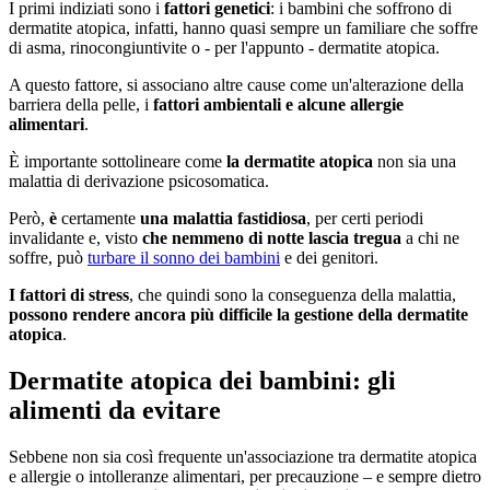
I primi indiziati sono i
fattori genetici
: i bambini che soffrono di
dermatite atopica, infatti, hanno quasi sempre un familiare che soffre
di asma, rinocongiuntivite o - per l'appunto - dermatite atopica.
A questo fattore, si associano altre cause come un'alterazione della
barriera della pelle, i
fattori ambientali e alcune allergie
alimentari
.
È importante sottolineare come
la dermatite atopica
non sia una
malattia di derivazione psicosomatica.
Però,
è
certamente
una malattia fastidiosa
, per certi periodi
invalidante e, visto
che nemmeno di notte lascia tregua
a chi ne
soffre, può
turbare il sonno dei bambini
e dei genitori.
I fattori di stress
, che quindi sono la conseguenza della malattia,
possono rendere ancora più difficile la gestione della dermatite
atopica
.
Dermatite atopica dei bambini: gli
alimenti da evitare
Sebbene non sia così frequente un'associazione tra dermatite atopica
e allergie o intolleranze alimentari, per precauzione – e sempre dietro